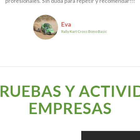
profesionales. Sin duda para repetir y recomendar!!!
Eva
Rally Kart Cross Bono Basic
PRUEBAS Y ACTIVI
EMPRESAS