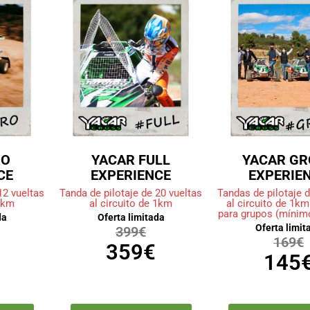
RO
YACAR FULL
YACAR GR
CE
EXPERIENCE
EXPERIE
12 vueltas
Tanda de pilotaje de 20 vueltas
Tandas de pilotaje d
 1km
al circuito de 1km
al circuito de 1km
para grupos (mínim
da
Oferta limitada
Oferta limit
399€
169€
359€
145