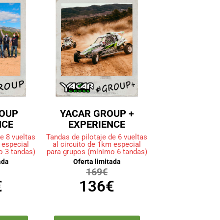
OUP
YACAR GROUP +
NCE
EXPERIENCE
e 8 vueltas
Tandas de pilotaje de 6 vueltas
 especial
al circuito de 1km especial
o 3 tandas)
para grupos (mínimo 6 tandas)
ada
Oferta limitada
169€
€
136€