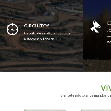
E
CIRCUITOS
¿Q
Circuito de asfalto, circuito de
in
autocross y zona de 4×4
bo
VI
Siéntete piloto a los mandos d