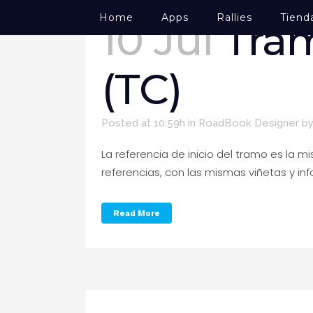
Home
Apps
Rallies
Tiend
10 Jul
Tra
(TC)
Posted at 10:59h
in
RoadBook Designer
b
La referencia de inicio del tramo es la m
referencias, con las mismas viñetas y inf
Read More