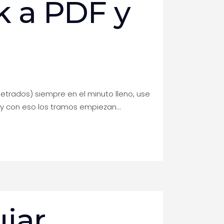
k a PDF y
etrados) siempre en el minuto lleno, use
y con eso los tramos empiezan...
Links importantes
CONTACTO
jar
APPS