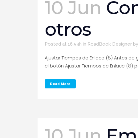
10 Jun
Con
otros
Posted at 16:54h
in
RoadBook Designer
b
Ajustar Tiempos de Enlace (8) Antes de g
el botón Ajustar Tiempos de Enlace (8) 
Read More
Acerca de Rabbit Rally
Aficionados por Rallies de Regularidad!
10 Jun
Emp