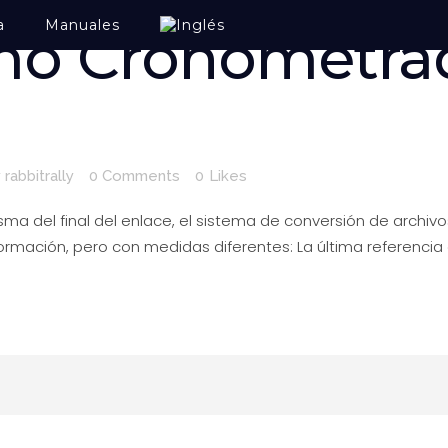
a
Manuales
mo Cronometra
y
rabbitrally
0 Comments
0
Likes
isma del final del enlace, el sistema de conversión de archiv
ormación, pero con medidas diferentes: La última referencia 