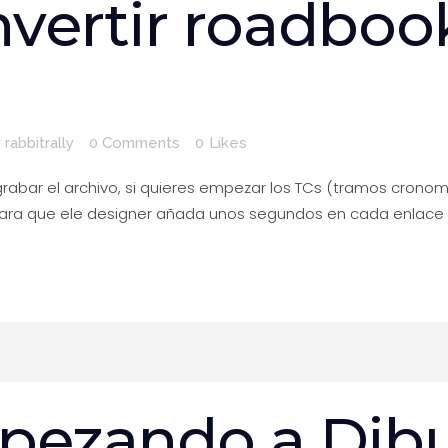
vertir roadboo
y
rabbitrally
0 Comments
0
Likes
rabar el archivo, si quieres empezar los TCs (tramos cronom
para que ele designer añada unos segundos en cada enlace 
Contacto
Rabbit Rally
ezando a Dibu
Pl. Josep Pallach i Carolà, 10