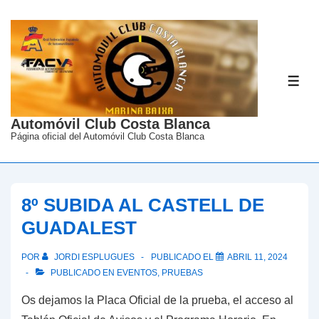
↓
Saltar
al
contenido
ME
principal
Automóvil Club Costa Blanca
Página oficial del Automóvil Club Costa Blanca
8º SUBIDA AL CASTELL DE
GUADALEST
POR
JORDI ESPLUGUES
PUBLICADO EL
ABRIL 11, 2024
PUBLICADO EN
EVENTOS
,
PRUEBAS
Os dejamos la Placa Oficial de la prueba, el acceso al