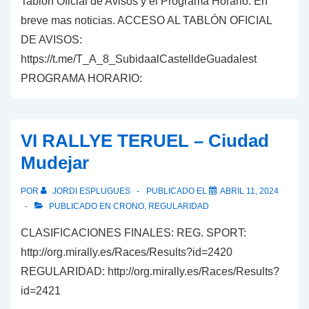
Tablón Oficial de Avisos y el Programa Horario. En
breve mas noticias. ACCESO AL TABLÓN OFICIAL
DE AVISOS:
https://t.me/T_A_8_SubidaalCastelldeGuadalest
PROGRAMA HORARIO:
VI RALLYE TERUEL – Ciudad
Mudejar
POR
JORDI ESPLUGUES
PUBLICADO EL
ABRIL 11, 2024
PUBLICADO EN
CRONO
,
REGULARIDAD
CLASIFICACIONES FINALES: REG. SPORT:
http://org.mirally.es/Races/Results?id=2420
REGULARIDAD: http://org.mirally.es/Races/Results?
id=2421